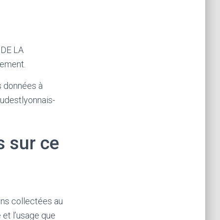
 DE LA
tement.
os données à
sudestlyonnais-
s sur ce
ons collectées au
 et l’usage que