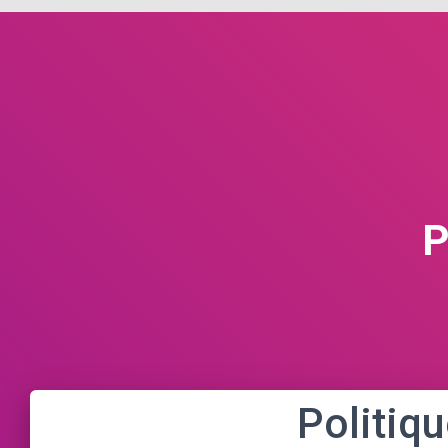
P
Politiqu