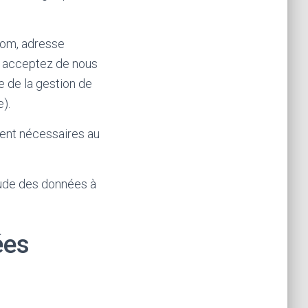
nom, adresse
s acceptez de nous
e de la gestion de
).
ment nécessaires au
tude des données à
ées