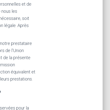
ersonnelles et de
e nous les
écessaire, soit
on légale. Après
notre prestataire
rs de l’Union
t de la présente
mmission
ction équivalent et
leurs prestations.
?
nservées pour la